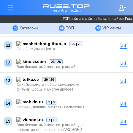
russ.top
ТОП РЕЙТИНГ САЙТОВ
ТОП рейтинг сайтов. Каталог сайтов Росс
Категории
ТОП
VIP сайты
machetebot.github.io
25 | 70
11
Онлайн Музыка Центр.
kinoizi.com
23 | 26
12
Ваш бесплатный кинотеатр онлайн
tutka.cc
20 | 20
13
Сайт Знакомств и общения+загрузки
фильмы шорцы и многое другое !
mobkin.ru
9 | 9
14
Фильмы , новинки смотреть бесплатно !
vkinoni.ru
7 | 13
15
Ваш бесплатный кинотеатр онлайн для
просмотра кино и сериалов VКИНОНИ