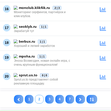
monclub.klik4ik.ru
2 | 3
16
Мониторинг серфингов, партнёрок и
клик клубов.
seoklyb.ru
1 | 1
17
Зарабатуй тут
berbux.ru
1 | 1
18
Хороший и легкий заработок
mpoha.ru
1 | 1
19
Эпоха Возмездия, новая онлайн игра, с
очень крупным функционалом!
sprut.us.to
0 | 0
20
Sprut.us.to представляет собой
рекламную площадку.
1
2
3
4
7