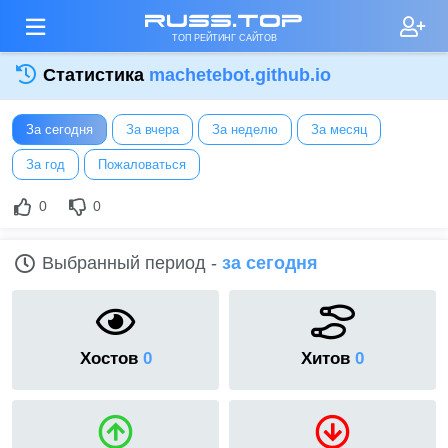
russ.top
ТОП РЕЙТИНГ САЙТОВ
Статистика
machetebot.github.io
За сегодня
За вчера
За неделю
За месяц
За год
Пожаловаться
0
0
Выбранный период -
за сегодня
Хостов
0
Хитов
0