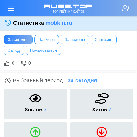
russ.top
ТОП РЕЙТИНГ САЙТОВ
Статистика
mobkin.ru
За сегодня
За вчера
За неделю
За месяц
За год
Пожаловаться
0
0
Выбранный период -
за сегодня
Хостов
7
Хитов
7