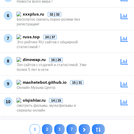
Новости всего мира !
xxxplus.ru
32 | 32
6
Бесплатно скачать порно ролики без
регистрации!
russ.top
24 | 37
7
Это рейтинг RU сайтов с обширной
статистикой !
dinowap.ru
16 | 26
8
Топ сайтов с отдачей и статистикой. Уже
более 5 лет в сети.
machetebot.github.io
15 | 31
9
Онлайн Музыка Центр.
olqishlar.ru
14 | 15
10
смотреть фильмы, мультфильмы и
сериалы онлайн
1
2
3
7