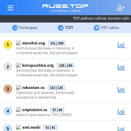
russ.top
ТОП РЕЙТИНГ САЙТОВ
ТОП рейтинг сайтов. Каталог сайто
Категории
ТОП
VIP сайты
movihd.org
141 | 309
1
Бесплатные фильмы и сериалы, в
отличном качестве, без регистрации.
kinopushka.org
125 | 160
2
Бесплатные фильмы и сериалы, в
отличном качестве, без регистрации.
rakastan.ru
113 | 125
3
Идеально для караоке, репетиций,
концертов и творчества.
criptotron.ru
57 | 60
4
Крипто кран валюты TRX (TRON)
smi.mobi
51 | 61
5