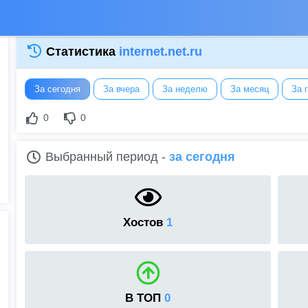
Статистика
internet.net.ru
За сегодня
За вчера
За неделю
За месяц
За 
0
0
Выбранный период -
за сегодня
Хостов
1
В ТОП
0