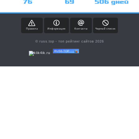
76
69
506 дней
Правила
Информация
Контакты
Черный список
© russ.top - топ рейтинг сайтов 2026