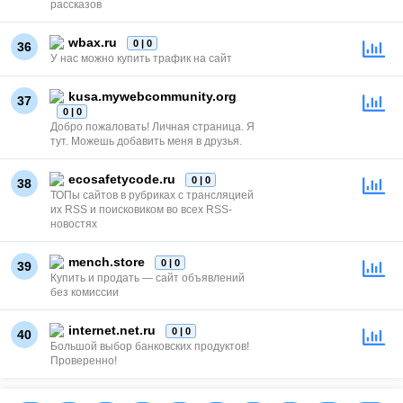
рассказов
wbax.ru
0 | 0
36
У нас можно купить трафик на сайт
kusa.mywebcommunity.org
37
0 | 0
Добро пожаловать! Личная страница. Я
тут. Можешь добавить меня в друзья.
ecosafetycode.ru
0 | 0
38
ТОПы сайтов в рубриках с трансляцией
их RSS и поисковиком во всех RSS-
новостях
mench.store
0 | 0
39
Купить и продать — сайт объявлений
без комиссии
internet.net.ru
0 | 0
40
Большой выбор банковских продуктов!
Проверенно!