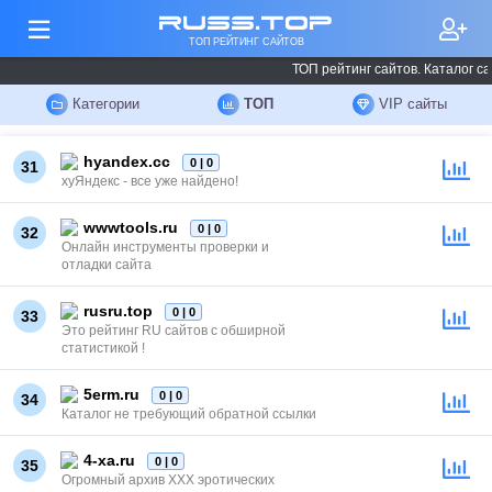
russ.top
ТОП РЕЙТИНГ САЙТОВ
ТОП рейтинг сайтов. Каталог са
Категории
ТОП
VIP сайты
hyandex.cc
0 | 0
31
хуЯндекс - все уже найдено!
wwwtools.ru
0 | 0
32
Онлайн инструменты проверки и
отладки сайта
rusru.top
0 | 0
33
Это рейтинг RU сайтов с обширной
статистикой !
5erm.ru
0 | 0
34
Каталог не требующий обратной ссылки
4-xa.ru
0 | 0
35
Огромный архив ХХХ эротических