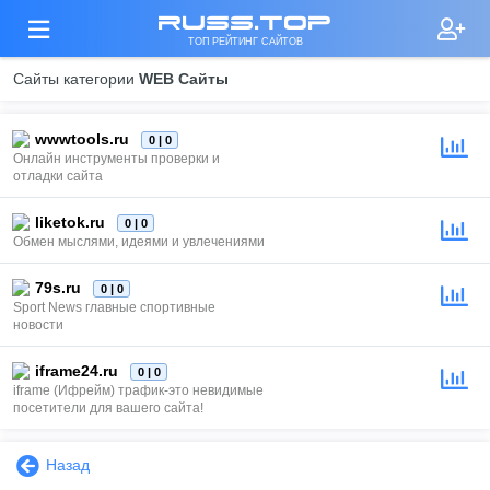
russ.top
ТОП РЕЙТИНГ САЙТОВ
Сайты категории
WEB Сайты
wwwtools.ru
0 | 0
Онлайн инструменты проверки и
отладки сайта
liketok.ru
0 | 0
Обмен мыслями, идеями и увлечениями
79s.ru
0 | 0
Sport News главные спортивные
новости
iframe24.ru
0 | 0
iframe (Ифрейм) трафик-это невидимые
посетители для вашего сайта!
Назад