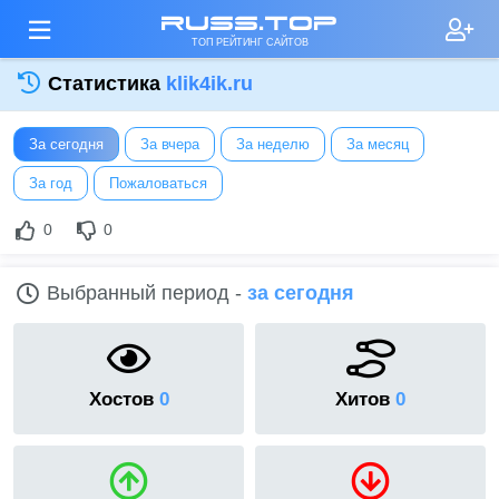
russ.top
ТОП РЕЙТИНГ САЙТОВ
Статистика
klik4ik.ru
За сегодня
За вчера
За неделю
За месяц
За год
Пожаловаться
0
0
Выбранный период -
за сегодня
Хостов
0
Хитов
0