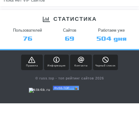
Пока нет VIP сайтов
СТАТИСТИКА
Пользователей
Сайтов
Работаем уже
76
69
504 дня
Правила
Информация
Контакты
Черный список
© russ.top - топ рейтинг сайтов 2026