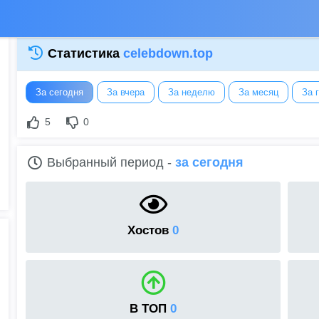
Статистика
celebdown.top
За сегодня
За вчера
За неделю
За месяц
За 
5
0
Выбранный период -
за сегодня
Хостов
0
В ТОП
0