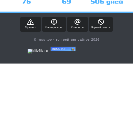
76
69
506 дней
Правила
Информация
Контакты
Черный список
© russ.top - топ рейтинг сайтов 2026