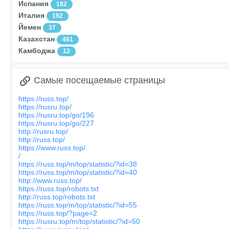
Испания
182
Италия
192
Йемен
37
Казахстан
461
Камбоджа
12
Самые посещаемые страницы
https://russ.top/
https://rusru.top/
https://rusru.top/go/196
https://rusru.top/go/227
http://rusru.top/
http://russ.top/
https://www.russ.top/
/
https://russ.top/m/top/statistic/?id=38
https://russ.top/m/top/statistic/?id=40
http://www.russ.top/
https://russ.top/robots.txt
http://russ.top/robots.txt
https://russ.top/m/top/statistic/?id=55
https://russ.top/?page=2
https://rusru.top/m/top/statistic/?id=50