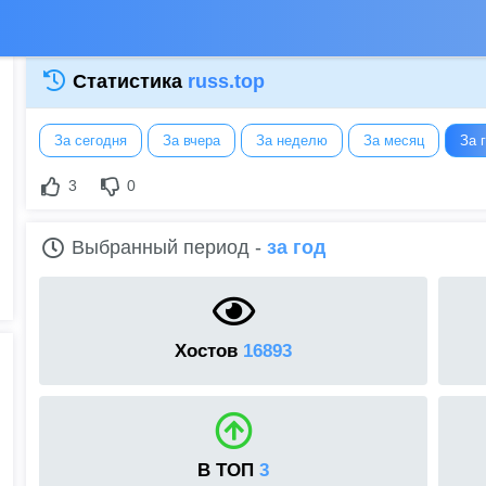
Статистика
russ.top
За сегодня
За вчера
За неделю
За месяц
За 
3
0
Выбранный период -
за год
Хостов
16893
В ТОП
3