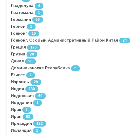
Гваделупа
4
Гватемала
1
Германия
96
Гернси
1
Гонконг
16
Гонконг, Особый Административный Район Китая
24
Греция
176
Грузия
28
Дания
96
Доминиканская Республика
6
Египет
7
Израиль
28
Индия
130
Индонезия
60
Иордания
1
Ирак
7
Иран
63
Ирландия
182
Исландия
1