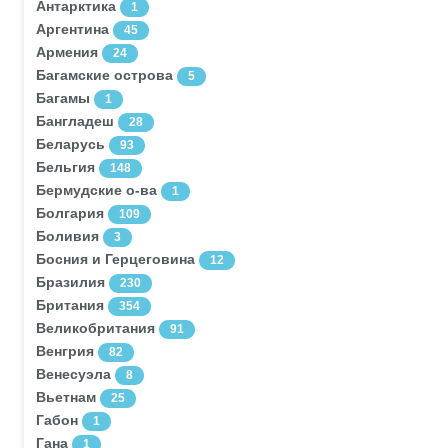
Антарктика
1
Аргентина
45
Армения
24
Багамские острова
5
Багамы
1
Бангладеш
28
Беларусь
93
Бельгия
148
Бермудские о-ва
1
Болгария
109
Боливия
3
Босния и Герцеговина
12
Бразилия
230
Британия
354
Великобритания
91
Венгрия
82
Венесуэла
8
Вьетнам
25
Габон
1
Гана
1