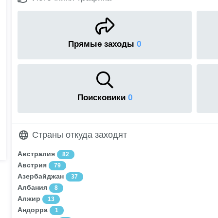
Прямые заходы
0
Поисковики
0
Страны откуда заходят
Австралия
82
Австрия
79
Азербайджан
37
Албания
8
Алжир
13
Андорра
1